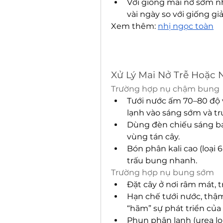
Với giống mai nở sớm n
vài ngày so với giống gi
Xem thêm: 
nhị ngọc toàn
Xử Lý Mai Nở Trễ Hoặc
Trường hợp nụ chậm bung
Tưới nước ấm 70–80 độ v
lạnh vào sáng sớm và tr
Dùng đèn chiếu sáng ba
vùng tán cây.
Bón phân kali cao (loại 
trấu bung nhanh.
Trường hợp nụ bung sớm
Đặt cây ở nơi râm mát, 
Hạn chế tưới nước, thậ
“hãm” sự phát triển của
Phun phân lạnh (urea lo