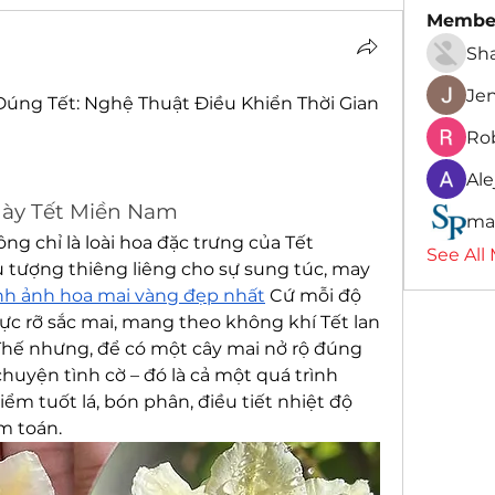
Membe
Sh
Je
úng Tết: Nghệ Thuật Điều Khiển Thời Gian 
Ro
Ale
gày Tết Miền Nam
ma
ng chỉ là loài hoa đặc trưng của Tết 
See All
tượng thiêng liêng cho sự sung túc, may 
nh ảnh hoa mai vàng đẹp nhất
 Cứ mỗi độ 
ực rỡ sắc mai, mang theo không khí Tết lan 
Thế nhưng, để có một cây mai nở rộ đúng 
uyện tình cờ – đó là cả một quá trình 
ểm tuốt lá, bón phân, điều tiết nhiệt độ 
m toán.