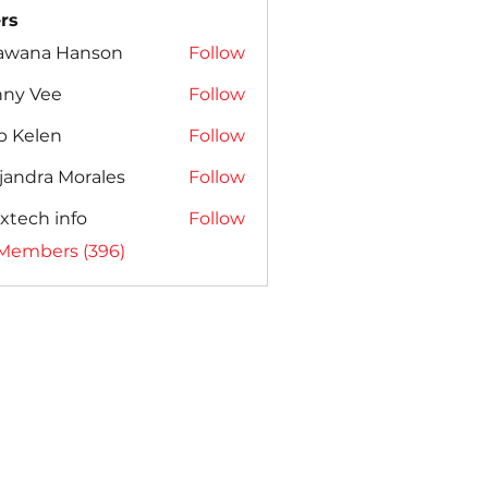
rs
awana Hanson
Follow
nny Vee
Follow
b Kelen
Follow
jandra Morales
Follow
xtech info
Follow
 Members (396)