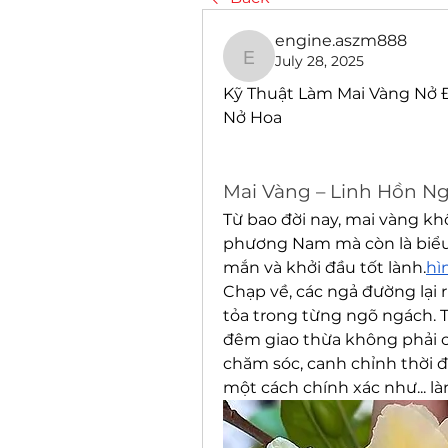
engine.aszm888
July 28, 2025
engine.aszm888
Kỹ Thuật Làm Mai Vàng Nở Đ
Nở Hoa
Mai Vàng – Linh Hồn N
Từ bao đời nay, mai vàng khô
phương Nam mà còn là biểu 
mắn và khởi đầu tốt lành.
hì
Chạp về, các ngả đường lại r
tỏa trong từng ngõ ngách. 
đêm giao thừa không phải ch
chăm sóc, canh chỉnh thời đi
một cách chính xác như... là