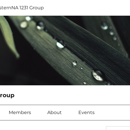
sternNA 1231 Group
Group
Members
About
Events