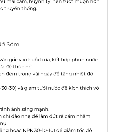
hư mai cam, huỳnh tỷ, nên tuốt muộn hơn 
ảo truyền thống.
 Nở Sớm
ào gốc vào buổi trưa, kết hợp phun nước 
ưa để thúc nở.
n đêm trong vài ngày để tăng nhiệt độ 
6-30-30) và giảm tưới nước để kích thích vỏ 
tránh ánh sáng mạnh.
m chí đào nhẹ để làm đứt rễ cám nhằm 
 nụ.
ãng hoặc NPK 30-10-10) để giảm tốc độ 