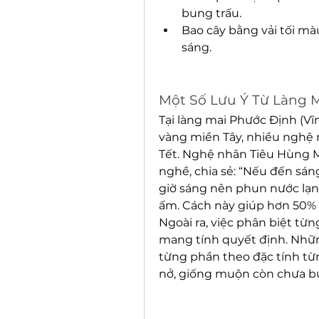
bung trấu.
Bao cây bằng vải tối mà
sáng.
Một Số Lưu Ý Từ Làng 
Tại làng mai Phước Định (Vĩn
vàng miền Tây, nhiều nghệ n
Tết. Nghệ nhân Tiêu Hùng M
nghề, chia sẻ: “Nếu đến sán
giờ sáng nên phun nước lạnh
ấm. Cách này giúp hơn 50% m
Ngoài ra, việc phân biệt từng
mang tính quyết định. Những
từng phần theo đặc tính từn
nở, giống muộn còn chưa b