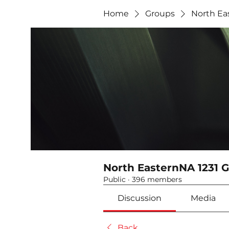
Home
Groups
North Ea
North EasternNA 1231 
Public
·
396 members
Discussion
Media
Back