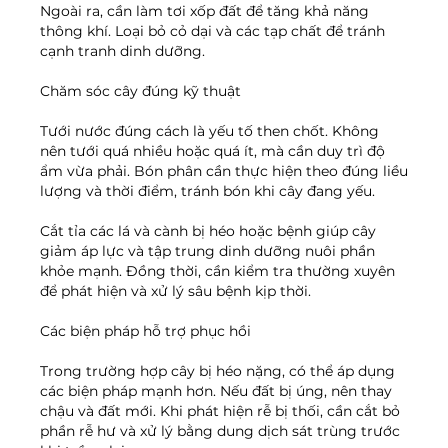
Ngoài ra, cần làm tơi xốp đất để tăng khả năng 
thông khí. Loại bỏ cỏ dại và các tạp chất để tránh 
cạnh tranh dinh dưỡng.
Chăm sóc cây đúng kỹ thuật
Tưới nước đúng cách là yếu tố then chốt. Không 
nên tưới quá nhiều hoặc quá ít, mà cần duy trì độ 
ẩm vừa phải. Bón phân cần thực hiện theo đúng liều 
lượng và thời điểm, tránh bón khi cây đang yếu.
Cắt tỉa các lá và cành bị héo hoặc bệnh giúp cây 
giảm áp lực và tập trung dinh dưỡng nuôi phần 
khỏe mạnh. Đồng thời, cần kiểm tra thường xuyên 
để phát hiện và xử lý sâu bệnh kịp thời.
Các biện pháp hỗ trợ phục hồi
Trong trường hợp cây bị héo nặng, có thể áp dụng 
các biện pháp mạnh hơn. Nếu đất bị úng, nên thay 
chậu và đất mới. Khi phát hiện rễ bị thối, cần cắt bỏ 
phần rễ hư và xử lý bằng dung dịch sát trùng trước 