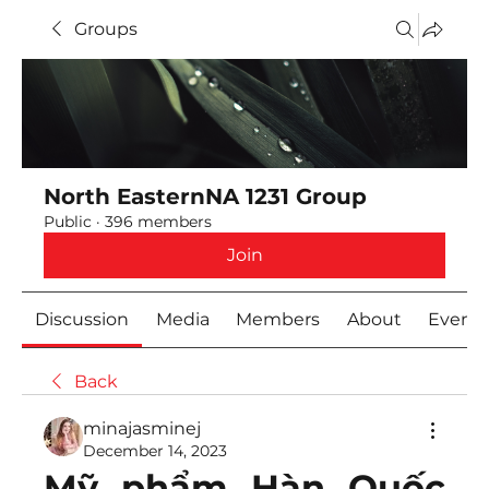
Groups
North EasternNA 1231 Group
Public
·
396 members
Join
Discussion
Media
Members
About
Event
Back
minajasminej
December 14, 2023
Mỹ phẩm Hàn Quốc 