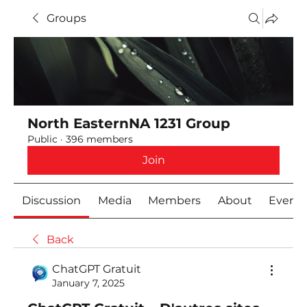
Groups
North EasternNA 1231 Group
Public
·
396 members
Join
Discussion
Media
Members
About
Event
Back
ChatGPT Gratuit
January 7, 2025