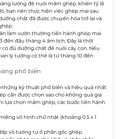
năng lượng để nuôi mầm ghép, khiến tỷ lệ 
ó, bạn nên thực hiện việc ghép mai sau 
dưỡng chất đã được chuyển hóa trở lại và 
ghép.
ân làm vườn thường tiến hành ghép mai 
 đến đầu tháng 4 âm lịch. Đây là thời 
 có đủ dưỡng chất để nuôi cây con. Nếu 
an lý tưởng có thể là từ tháng 10 đến 
vàng phổ biến
những kỹ thuật phổ biến và hiệu quả nhất 
p cần được chọn sao cho không quá già 
i lựa chọn mầm ghép, các bước tiến hành 
iếng vỏ hình chữ nhật (khoảng 0.5 x 1 
 lớp vỏ tương tự ở phần gốc ghép.