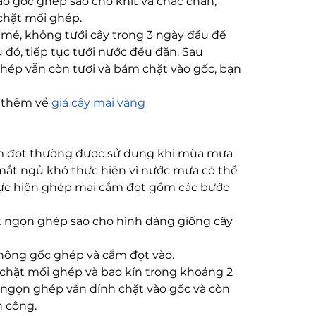
 gốc ghép sao cho khít và chắc chắn, 
chặt mối ghép.
 mẻ, không tưới cây trong 3 ngày đầu để 
đó, tiếp tục tưới nước đều đặn. Sau 
ép vẫn còn tươi và bám chặt vào gốc, bạn 
 thêm về 
giá cây mai vàng
 đọt thường được sử dụng khi mùa mưa 
mắt ngủ khó thực hiện vì nước mưa có thể 
c hiện ghép mai cắm đọt gồm các bước 
ạt ngọn ghép sao cho hình dáng giống cây 
 hông gốc ghép và cắm đọt vào.
chặt mối ghép và bao kín trong khoảng 2 
u ngọn ghép vẫn dính chặt vào gốc và còn 
h công.