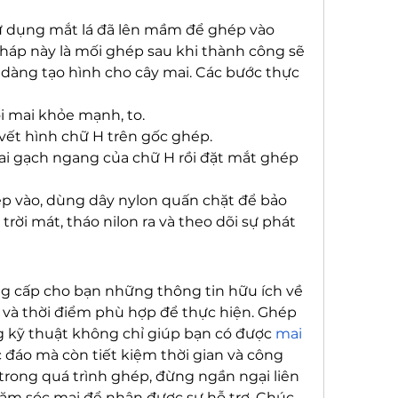
ử dụng mắt lá đã lên mầm để ghép vào 
áp này là mối ghép sau khi thành công sẽ 
ễ dàng tạo hình cho cây mai. Các bước thực 
i mai khỏe mạnh, to.
vết hình chữ H trên gốc ghép.
ai gạch ngang của chữ H rồi đặt mắt ghép 
p vào, dùng dây nylon quấn chặt để bảo 
trời mát, tháo nilon ra và theo dõi sự phát 
ng cấp cho bạn những thông tin hữu ích về 
 và thời điểm phù hợp để thực hiện. Ghép 
 kỹ thuật không chỉ giúp bạn có được 
mai 
 đáo mà còn tiết kiệm thời gian và công 
rong quá trình ghép, đừng ngần ngại liên 
ăm sóc mai để nhận được sự hỗ trợ. Chúc 