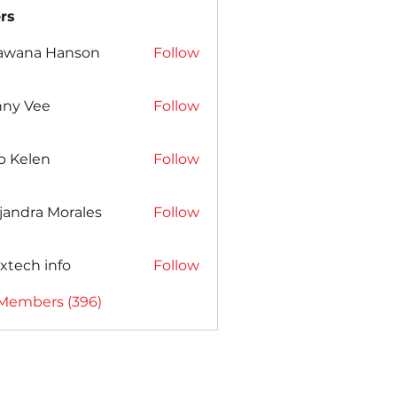
rs
awana Hanson
Follow
nny Vee
Follow
b Kelen
Follow
jandra Morales
Follow
xtech info
Follow
 Members (396)