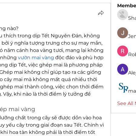
Membe
Sh
ng nào?
êu thích trong dịp Tết Nguyên Đán, không 
Je
n bởi ý nghĩa tượng trưng cho sự may mắn, 
ó năm cánh hoa vàng tươi, mang lại không 
Ro
 những 
vườn mai vàng
 độc đáo và phù hợp 
ong dịp Tết, việc ghép mai là phương pháp 
Ghép mai không chỉ giúp tạo ra các giống 
Ale
o cây mai mà không mất quá nhiều thời 
 ghép mai thành công, việc chọn thời điểm 
ma
. Vậy, khi nào là thời điểm lý tưởng để 
See All
hép mai vàng
 dưỡng chất trong cây sẽ được dồn vào hoa 
uy yếu cây trong giai đoạn sau Tết. Chính vì 
khi hoa tàn không phải là thời điểm tốt 