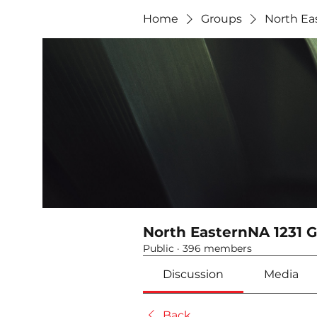
Home
Groups
North Ea
North EasternNA 1231 
Public
·
396 members
Discussion
Media
Back