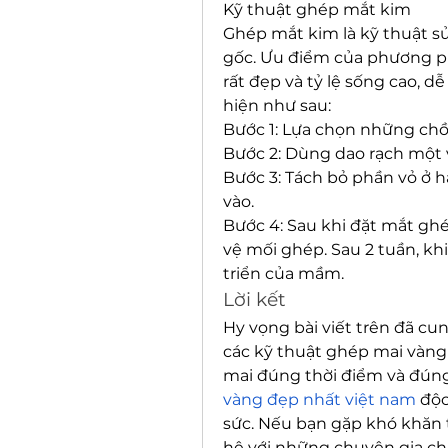
Kỹ thuật ghép mắt kim
Ghép mắt kim là kỹ thuật s
gốc. Ưu điểm của phương ph
rất đẹp và tỷ lệ sống cao, d
hiện như sau:
Bước 1: Lựa chọn những chồ
Bước 2: Dùng dao rạch một 
Bước 3: Tách bỏ phần vỏ ở h
vào.
Bước 4: Sau khi đặt mắt ghé
vệ mối ghép. Sau 2 tuần, khi 
triển của mầm.
Lời kết
Hy vọng bài viết trên đã cu
các kỹ thuật ghép mai vàng
mai đúng thời điểm và đúng
vàng đẹp nhất việt nam
 độc
sức. Nếu bạn gặp khó khăn t
hệ với những chuyên gia ch