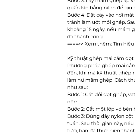
Bước 3: Lấy mầm ghép áp vào
quấn kín bằng nilon để giữ 
Bước 4: Đặt cây vào nơi mát
tránh làm ướt mối ghép. Sau 
khoảng 15 ngày, nếu mầm gh
đã thành công.
====>> Xem thêm: Tìm hiểu
Kỹ thuật ghép mai cắm đọt
Phương pháp ghép mai cắm
đến, khi mà kỹ thuật ghép 
làm hư mầm ghép. Cách thự
như sau:
Bước 1: Cắt đôi đọt ghép, v
nêm.
Bước 2: Cắt một lớp vỏ bên
Bước 3: Dùng dây nylon cột 
tuần. Sau thời gian này, nế
tươi, bạn đã thực hiện thàn