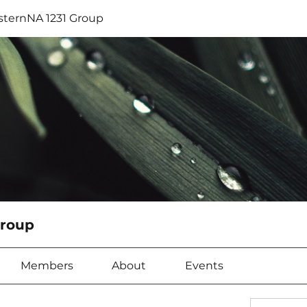
sternNA 1231 Group
Group
Members
About
Events