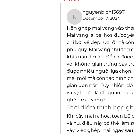
nguyenbich13697
December 7, 2024
nguyenbich13697
Nên ghép mai vàng vào thá
Mai vàng là loài hoa được y
chỉ bởi vẻ đẹp rực rỡ mà cò
phú quý. Mai vàng thường c
khí xuân ấm áp. Để có được
với không gian trưng bày tr
được nhiều người lựa chọn. 
mai mới mà còn tạo hình ch
gian uốn nắn. Tuy nhiên, để
và kỹ thuật là rất quan trọng
ghép mai vàng?
Thời điểm thích hợp g
Khi cây mai ra hoa, toàn bộ
và nụ, điều này có thể làm s
vậy, việc ghép mai ngay sau 