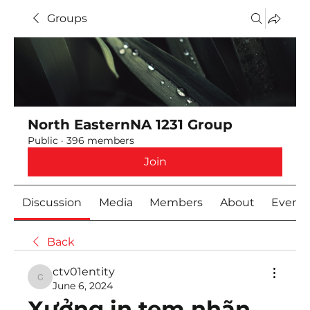
Groups
North EasternNA 1231 Group
Public
·
396 members
Join
Discussion
Media
Members
About
Event
Back
ctv01entity
ctv01entity
June 6, 2024
Xưởng in tem nhãn 